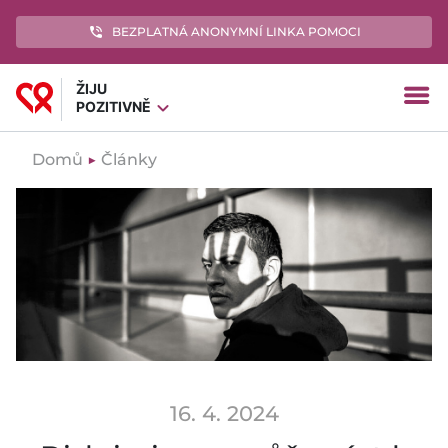
phone_in_talk
BEZPLATNÁ ANONYMNÍ LINKA POMOCI
ŽIJU
menu
expand_more
POZITIVNĚ
Domů
▶
Články
16. 4. 2024