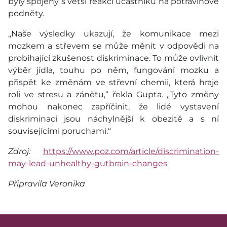
byly spojeny s větší reakcí účastníků na potravinové
podněty.
„Naše výsledky ukazují, že komunikace mezi
mozkem a střevem se může měnit v odpovědi na
probíhající zkušenost diskriminace. To může ovlivnit
výběr jídla, touhu po něm, fungování mozku a
přispět ke změnám ve střevní chemii, která hraje
roli ve stresu a zánětu,“ řekla Gupta. „Tyto změny
mohou nakonec zapříčinit, že lidé vystavení
diskriminaci jsou náchylnější k obezitě a s ní
souvisejícími poruchami.“
Zdroj:
https://www.poz.com/article/discrimination-
may-lead-unhealthy-gutbrain-changes
Připravila Veronika