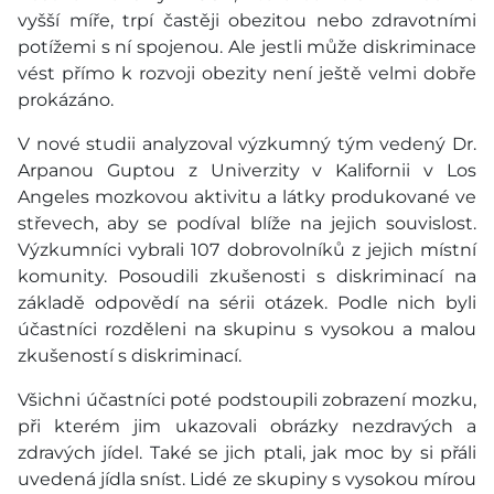
vyšší míře, trpí častěji obezitou nebo zdravotními
potížemi s ní spojenou. Ale jestli může diskriminace
vést přímo k rozvoji obezity není ještě velmi dobře
prokázáno.
V nové studii analyzoval výzkumný tým vedený Dr.
Arpanou Guptou z Univerzity v Kalifornii v Los
Angeles mozkovou aktivitu a látky produkované ve
střevech, aby se podíval blíže na jejich souvislost.
Výzkumníci vybrali 107 dobrovolníků z jejich místní
komunity. Posoudili zkušenosti s diskriminací na
základě odpovědí na sérii otázek. Podle nich byli
účastníci rozděleni na skupinu s vysokou a malou
zkušeností s diskriminací.
Všichni účastníci poté podstoupili zobrazení mozku,
při kterém jim ukazovali obrázky nezdravých a
zdravých jídel. Také se jich ptali, jak moc by si přáli
uvedená jídla sníst. Lidé ze skupiny s vysokou mírou