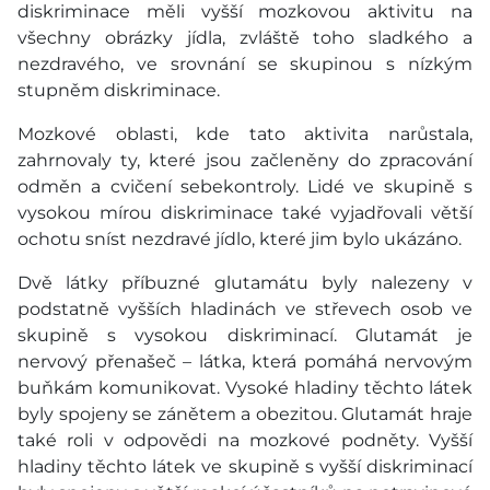
diskriminace měli vyšší mozkovou aktivitu na
všechny obrázky jídla, zvláště toho sladkého a
nezdravého, ve srovnání se skupinou s nízkým
stupněm diskriminace.
Mozkové oblasti, kde tato aktivita narůstala,
zahrnovaly ty, které jsou začleněny do zpracování
odměn a cvičení sebekontroly. Lidé ve skupině s
vysokou mírou diskriminace také vyjadřovali větší
ochotu sníst nezdravé jídlo, které jim bylo ukázáno.
Dvě látky příbuzné glutamátu byly nalezeny v
podstatně vyšších hladinách ve střevech osob ve
skupině s vysokou diskriminací. Glutamát je
nervový přenašeč – látka, která pomáhá nervovým
buňkám komunikovat. Vysoké hladiny těchto látek
byly spojeny se zánětem a obezitou. Glutamát hraje
také roli v odpovědi na mozkové podněty. Vyšší
hladiny těchto látek ve skupině s vyšší diskriminací