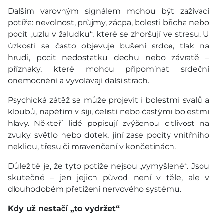
Dalším varovným signálem mohou být zažívací
potíže: nevolnost, průjmy, zácpa, bolesti břicha nebo
pocit „uzlu v žaludku“, které se zhoršují ve stresu. U
úzkosti se často objevuje bušení srdce, tlak na
hrudi, pocit nedostatku dechu nebo závratě –
příznaky, které mohou připomínat srdeční
onemocnění a vyvolávají další strach.
Psychická zátěž se může projevit i bolestmi svalů a
kloubů, napětím v šíji, čelistí nebo častými bolestmi
hlavy. Někteří lidé popisují zvýšenou citlivost na
zvuky, světlo nebo dotek, jiní zase pocity vnitřního
neklidu, třesu či mravenčení v končetinách.
Důležité je, že tyto potíže nejsou „vymyšlené“. Jsou
skutečné – jen jejich původ není v těle, ale v
dlouhodobém přetížení nervového systému.
Kdy už nestačí „to vydržet“