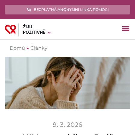
phone_in_talk
BEZPLATNÁ ANONYMNÍ LINKA POMOCI
ŽIJU
menu
expand_more
POZITIVNĚ
Domů
▶
Články
9. 3. 2026