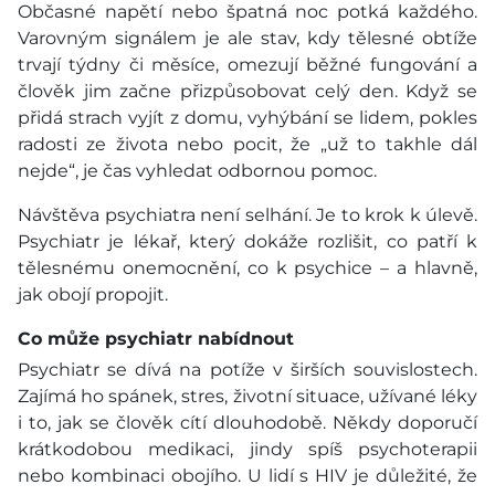
Občasné napětí nebo špatná noc potká každého.
Varovným signálem je ale stav, kdy tělesné obtíže
trvají týdny či měsíce, omezují běžné fungování a
člověk jim začne přizpůsobovat celý den. Když se
přidá strach vyjít z domu, vyhýbání se lidem, pokles
radosti ze života nebo pocit, že „už to takhle dál
nejde“, je čas vyhledat odbornou pomoc.
Návštěva psychiatra není selhání. Je to krok k úlevě.
Psychiatr je lékař, který dokáže rozlišit, co patří k
tělesnému onemocnění, co k psychice – a hlavně,
jak obojí propojit.
Co může psychiatr nabídnout
Psychiatr se dívá na potíže v širších souvislostech.
Zajímá ho spánek, stres, životní situace, užívané léky
i to, jak se člověk cítí dlouhodobě. Někdy doporučí
krátkodobou medikaci, jindy spíš psychoterapii
nebo kombinaci obojího. U lidí s HIV je důležité, že