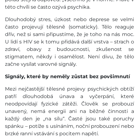
této chvíli se často ozývá psychika.
Dlouhodobý stres, úzkost nebo deprese se velmi
často projevují tělesně (somaticky). Tělo reaguje
dřív, než si sami připustíme, že je toho na nás moc.
U lidí s HIV se k tomu přidává další vrstva – strach o
zdraví, obavy z budoucnosti, zkušenost se
stigmatem, někdy i osamělost. Není divu, že tělo
začne vysílat varovné signály.
Signály, které by neměly zůstat bez povšimnutí
Mezi nejčastější tělesné projevy psychických obtíží
patří dlouhodobá únava a vyčerpání, které
neodpovídají fyzické zátěži. Člověk se probouzí
unavený, nemá energii ani na běžné činnosti a
každý den je „na sílu“. Časté jsou také poruchy
spánku – potíže s usínáním, noční probouzení nebo
brzké ranní vstávání s pocitem napětí.