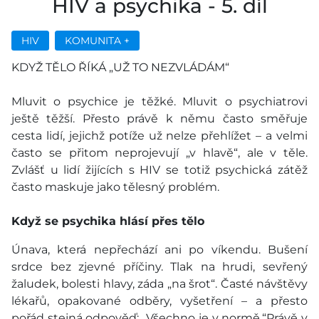
HIV a psychika - 5. díl
HIV
KOMUNITA +
KDYŽ TĚLO ŘÍKÁ „UŽ TO NEZVLÁDÁM“
Mluvit o psychice je těžké. Mluvit o psychiatrovi
ještě těžší. Přesto právě k němu často směřuje
cesta lidí, jejichž potíže už nelze přehlížet – a velmi
často se přitom neprojevují „v hlavě“, ale v těle.
Zvlášť u lidí žijících s HIV se totiž psychická zátěž
často maskuje jako tělesný problém.
Když se psychika hlásí přes tělo
Únava, která nepřechází ani po víkendu. Bušení
srdce bez zjevné příčiny. Tlak na hrudi, sevřený
žaludek, bolesti hlavy, záda „na šrot“. Časté návštěvy
lékařů, opakované odběry, vyšetření – a přesto
pořád stejná odpověď: „Všechno je v normě.“Právě v