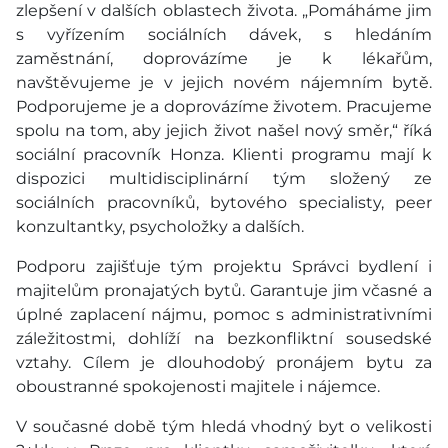
zlepšení v dalších oblastech života. „Pomáháme jim
s vyřízením sociálních dávek, s hledáním
zaměstnání, doprovázíme je k lékařům,
navštěvujeme je v jejich novém nájemním bytě.
Podporujeme je a doprovázíme životem. Pracujeme
spolu na tom, aby jejich život našel nový směr,“ říká
sociální pracovník Honza. Klienti programu mají k
dispozici multidisciplinární tým složený ze
sociálních pracovníků, bytového specialisty, peer
konzultantky, psycholožky a dalších.
Podporu zajišťuje tým projektu Správci bydlení i
majitelům pronajatých bytů. Garantuje jim včasné a
úplné zaplacení nájmu, pomoc s administrativními
záležitostmi, dohlíží na bezkonfliktní sousedské
vztahy. Cílem je dlouhodobý pronájem bytu za
oboustranné spokojenosti majitele i nájemce.
V současné době tým hledá vhodný byt o velikosti