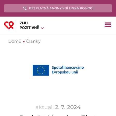
phone_in_talk
BEZPLATNÁ ANONYMNÍ LINKA POMOCI
ŽIJU
menu
expand_more
POZITIVNĚ
Domů
▶
Články
aktual.
2. 7. 2024