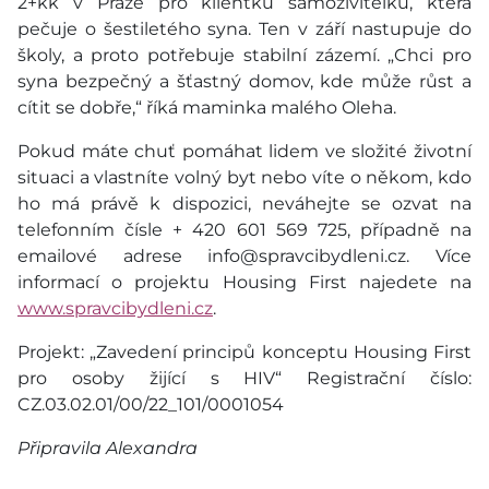
2+kk v Praze pro klientku samoživitelku, která
pečuje o šestiletého syna. Ten v září nastupuje do
školy, a proto potřebuje stabilní zázemí. „Chci pro
syna bezpečný a šťastný domov, kde může růst a
cítit se dobře,“ říká maminka malého Oleha.
Pokud máte chuť pomáhat lidem ve složité životní
situaci a vlastníte volný byt nebo víte o někom, kdo
ho má právě k dispozici, neváhejte se ozvat na
telefonním čísle + 420 601 569 725, případně na
emailové adrese info@spravcibydleni.cz. Více
informací o projektu Housing First najedete na
www.spravcibydleni.cz
.
Projekt: „Zavedení principů konceptu Housing First
pro osoby žijící s HIV“ Registrační číslo:
CZ.03.02.01/00/22_101/0001054
Připravila Alexandra